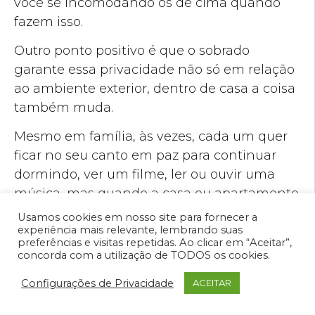
você se incomodando os de cima quando
fazem isso.
Outro ponto positivo é que o sobrado
garante essa privacidade não só em relação
ao ambiente exterior, dentro de casa a coisa
também muda.
Mesmo em família, às vezes, cada um quer
ficar no seu canto em paz para continuar
dormindo, ver um filme, ler ou ouvir uma
música, mas quando a casa ou apartamento
é pequeno e no mesmo andar, isso fica
Usamos cookies em nosso site para fornecer a
experiência mais relevante, lembrando suas
difícil.
preferências e visitas repetidas. Ao clicar em “Aceitar”,
concorda com a utilização de TODOS os cookies.
Como as suítes ficam em cima e a sala,
cozinha e outros ambiente embaixo, o dia a
Configurações de Privacidade
ACEITAR
dia da casa pode acontecer e quem estiver