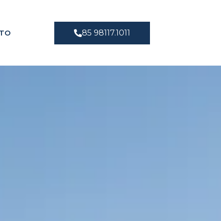
TO
85 98117.1011