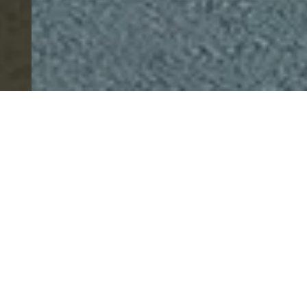
RESIDENCIAL
VILLA SOURE
Apartamentos com 3 quartos em
condomínio fechado.
Quero Conhecer