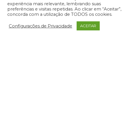
experiência mais relevante, lembrando suas
preferências e visitas repetidas. Ao clicar em “Aceitar”,
concorda com a utilização de TODOS os cookies.
Configurações de Privacidade
ACEITAR
Cuidados na hora de derrubar
ou fazer buracos na parede
Atenção aos cuidados na hora de derrubar ou
fazer buraco na parede da sua residência.
Conheça essas precauções agora, lendo aqui!
Derrubar ou fazer buraco
LEIA MAIS »