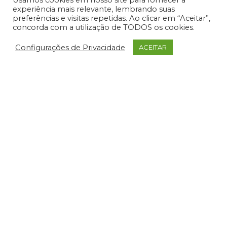
Usamos cookies em nosso site para fornecer a
experiência mais relevante, lembrando suas
preferências e visitas repetidas. Ao clicar em “Aceitar”,
concorda com a utilização de TODOS os cookies.
Nome
*
Configurações de Privacidade
ACEITAR
E-mail
*
Site
Salvar meus dados neste navegador para a
próxima vez que eu comentar.