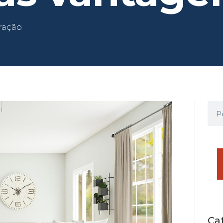
ração
Ca