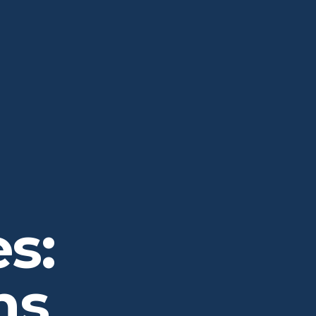
es:
ns