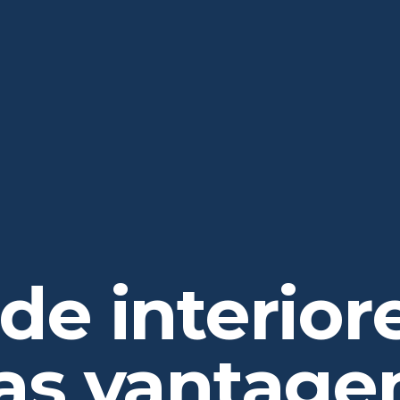
de interior
 as vantage