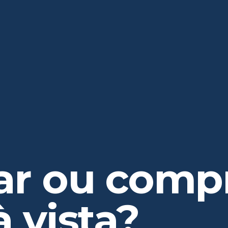
ar ou comp
 vista?