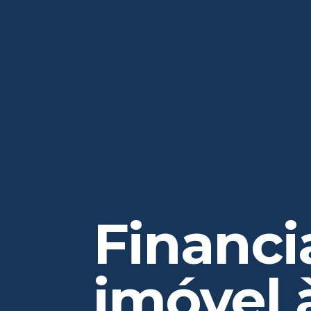
Financi
imóvel à